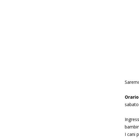
Saremo
Orario
sabato
Ingres
bambini
I cani