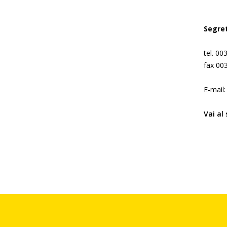
Segret
tel. 0
fax 00
E-mail
Vai al