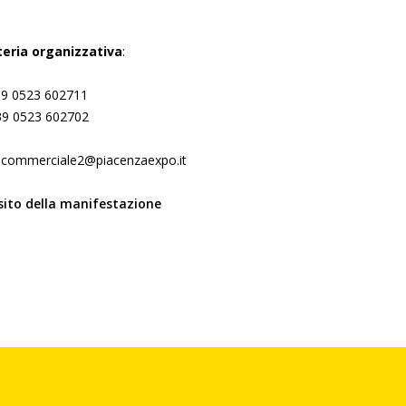
eria organizzativa
:
039 0523 602711
39 0523 602702
: commerciale2@piacenzaexpo.it
 sito della manifestazione